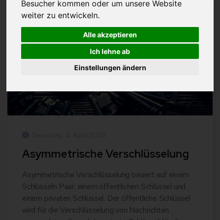
Besucher kommen oder um unsere Website
weiter zu entwickeln.
SECURITY
CRYPTOGRAPHY
Alle akzeptieren
Ich lehne ab
Einstellungen ändern
Dienstag, 4. April 2023
Asymmetrische Verschlüsselung
Asymmetrische Verschlüsselung basiert auf einem
Schlüsseln Paar: einem öffentlichen Schlüssel und
einem privaten Schlüssel. Der öffentliche Schlüssel
wird für die Verschlüsselung von Nachrichten