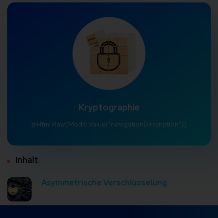
Kryptographie
@Html.Raw(Model.Value("navigationDescription"))
Inhalt
Asymmetrische Verschlüsselung