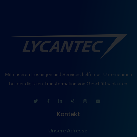
Symmetrische Verschlüsselung
Private & Public Keys
Symmetrische vs. Asymmetrische
Verschlüsselung
Verschlüsselung, Obfuskation und Hashing
Mit unseren Lösungen und Services helfen wir Unternehmen
sind nicht das Gleiche!
bei der digitalen Transformation von Geschäftsabläufen.
Kontakt
Unsere Adresse: