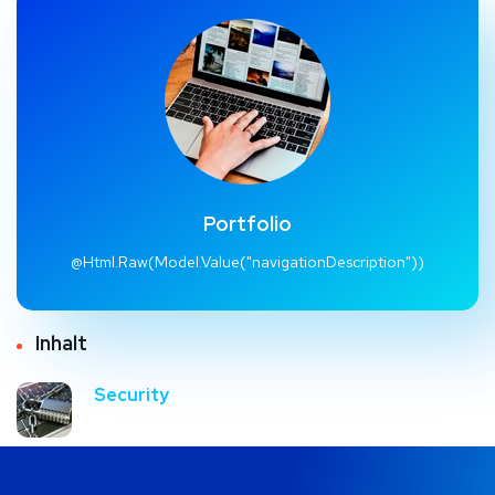
Portfolio
@Html.Raw(Model.Value("navigationDescription"))
Inhalt
Security
Support & Development Tools