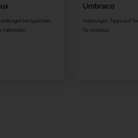
nux
Umbraco
estellungen bei typischen
Anleitungen, Tipps und Tri
x Fallstricken
für Umbraco