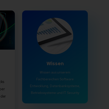
Wissen
Wissen aus unserem
Fachbereichen Software
cks
Entwicklung, Datenbanksysteme,
ber
Betriebssysteme und IT Security
 der