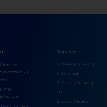
kt
Services
Software Engineering
 Adresse:
hwinghstraße 29,
IT Sicherheit
heim
IT-Security Beratung
E-Mail:
SEO
cantec.com
Business Websites
 Telefonnummer: