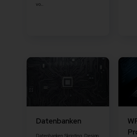
vo...
Datenbanken
W
Pr
Datenbanken Skripting, Design